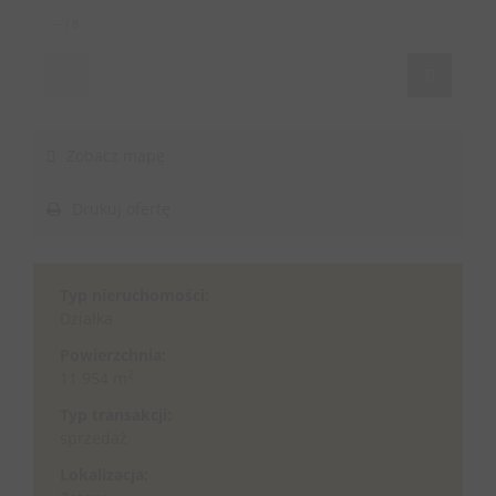
–
/
8
Zobacz mapę
Drukuj ofertę
Typ nieruchomości:
Działka
Powierzchnia:
2
11 954 m
Typ transakcji:
sprzedaż
Lokalizacja: