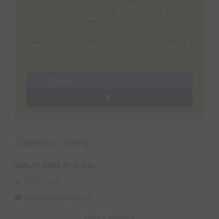
Serocka lub obwodnicy Wyszkowa,
- Położenie między rzekami - Narew i Bug,
dodające dodatkowego uroku,
Zapraszamy do kontaktu w celu uzyskania więcej
informacji oraz umówienia się na prezentację
działki.
Facebook
Opiekun oferty
REALTY ZONE SP. Z O.O.
789170056
biuro@realtyzone.pl
Oferty doradcy