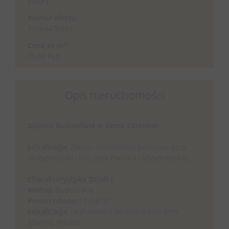
Zatory
Numer oferty:
34964470381
2
Cena za m
:
75,04 PLN
Opis nieruchomości
Działka Budowlana w Sercu Zatorów!
Lokalizacja:
Zatory, malowniczo położone przy
skrzyżowaniu ulicy Jana Pawła II i Wyszkowskiej.
Charakterystyka Działki:
Rodzaj:
Budowlana.
Powierzchnia:
11954 m²
Lokalizacja:
Usytuowana bezpośrednio przy
głównej drodze.