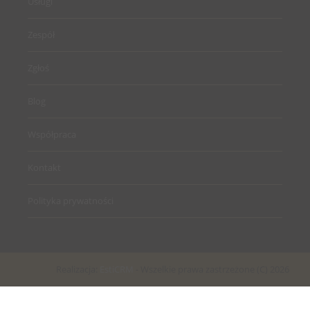
Usługi
Zespół
Zgłoś
Blog
Współpraca
Kontakt
Polityka prywatności
Realizacja:
EstiCRM
- Wszelkie prawa zastrzeżone (C) 2026