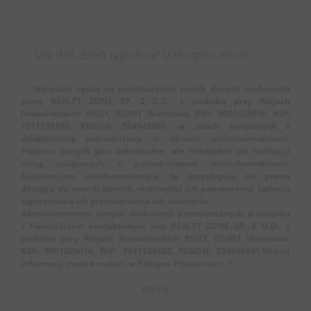
Wyrażam zgodę na przetwarzanie moich danych osobowych
przez REALTY ZONE SP. Z O.O., z siedzibą przy Alejach
Jerozolimskich 85/21, 02-001 Warszawa, KRS: 0001029016, NIP:
7011138102, REGON: 524945901, w celach związanych z
działalnością pośrednictwa w obrocie nieruchomościami.
Podanie danych jest dobrowolne, ale niezbędne do realizacji
usług związanych z pośrednictwem nieruchomościami.
Zostałem/am poinformowany/a, że przysługują mi prawa
dostępu do swoich danych, możliwości ich poprawienia, żądania
zaprzestania ich przetwarzania lub usunięcia.
Administratorem danych osobowych przetwarzanych w związku
z formularzem kontaktowym jest REALTY ZONE SP. Z O.O., z
siedzibą przy Alejach Jerozolimskich 85/21, 02-001 Warszawa,
KRS: 0001029016, NIP: 7011138102, REGON: 524945901.Więcej
informacji można znaleźć w Polityce Prywatności. *