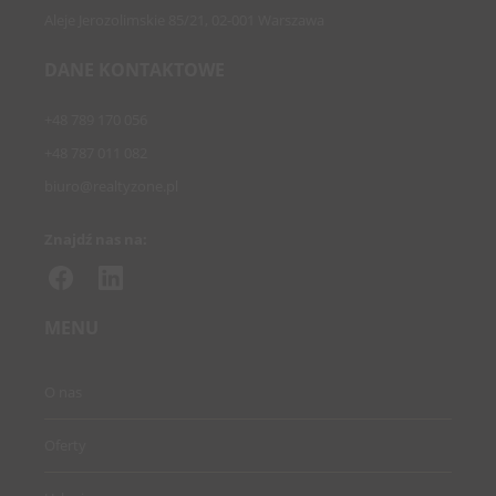
Aleje Jerozolimskie 85/21, 02-001 Warszawa
DANE KONTAKTOWE
+48 789 170 056
+48 787 011 082
biuro@realtyzone.pl
Znajdź nas na:
MENU
O nas
Oferty