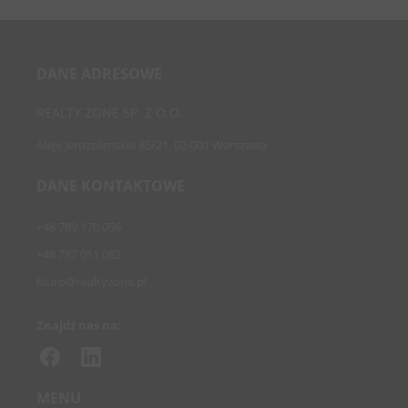
DANE ADRESOWE
REALTY ZONE SP. Z O.O.
Aleje Jerozolimskie 85/21, 02-001 Warszawa
DANE KONTAKTOWE
+48 789 170 056
+48 787 011 082
biuro@realtyzone.pl
Znajdź nas na:
MENU