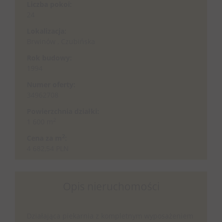
Liczba pokoi:
24
Lokalizacja:
Brwinów , Czubińska
Rok budowy:
1994
Numer oferty:
34962708
Powierzchnia działki:
2
1 600 m
2
Cena za m
:
4 682,54 PLN
Opis nieruchomości
Działająca piekarnia z kompletnym wyposażeniem