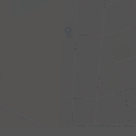
Leaflet
| ©
OpenStreetMap
contributors