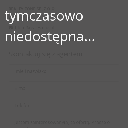
tymczasowo
REALTY ZONE SP. Z O.O.
789170056
biuro@realtyzone.pl
niedostępna...
Oferty doradcy
Skontaktuj się z agentem