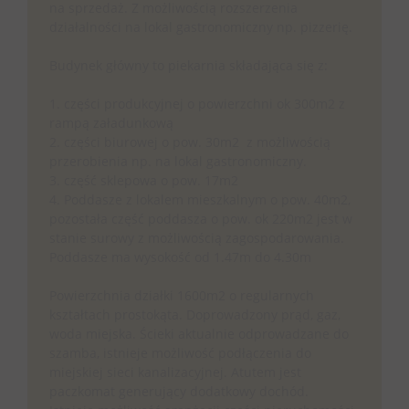
na sprzedaż. Z możliwością rozszerzenia
działalności na lokal gastronomiczny np. pizzerię.
Budynek główny to piekarnia składająca się z:
1. części produkcyjnej o powierzchni ok 300m2 z
rampą załadunkową
2. części biurowej o pow. 30m2 z możliwością
przerobienia np. na lokal gastronomiczny.
3. część sklepowa o pow. 17m2
4. Poddasze z lokalem mieszkalnym o pow. 40m2,
pozostała część poddasza o pow. ok 220m2 jest w
stanie surowy z możliwością zagospodarowania.
Poddasze ma wysokość od 1.47m do 4.30m
Powierzchnia działki 1600m2 o regularnych
kształtach prostokąta. Doprowadzony prąd, gaz,
woda miejska. Ścieki aktualnie odprowadzane do
szamba, istnieje możliwość podłączenia do
miejskiej sieci kanalizacyjnej. Atutem jest
paczkomat generujący dodatkowy dochód.