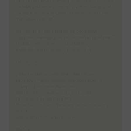
Istnieje możliwość aranżacji części nieruchomości
na lokal gastronomiczny np. pizzerię. Biorąc pod
uwagę bliskość wakeparku może być to bardzo
dochodowy interes.
Na terenie działki znajduje się dodatkowy
budynek. Składający się ze stanowiska garażowego
i nadbudówki o pow. 28m2 aktualnie
przeznaczoną na kwaterę pracowniczą.
Lokalizacja:
Cicha i spokojna część Brwinowa z typem
zabudowy mieszkaniowej jednorodzinnej. W
bliskim sąsiedztwie Wake Parku.
Dobrze zlokalizowany wjazd na działkę
Odległość 2 km od stacji PKP
Dojazd do centrum Warszawy zajmuje ok 45 min
autem
Szybki dojazd do autostrady A2
Dla kogo: