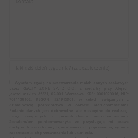
Wyrażam zgodę na przetwarzanie moich danych osobowych
przez REALTY ZONE SP. Z O.O., z siedzibą przy Alejach
Jerozolimskich 85/21, 02-001 Warszawa, KRS: 0001029016, NIP:
7011138102, REGON: 524945901, w celach związanych z
działalnością pośrednictwa w obrocie nieruchomościami.
Podanie danych jest dobrowolne, ale niezbędne do realizacji
usług związanych z pośrednictwem nieruchomościami.
Zostałem/am poinformowany/a, że przysługują mi prawa
dostępu do swoich danych, możliwości ich poprawienia, żądania
zaprzestania ich przetwarzania lub usunięcia.