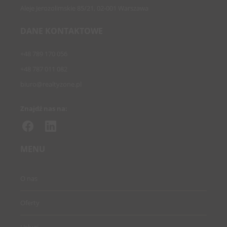
Aleje Jerozolimskie 85/21, 02-001 Warszawa
DANE KONTAKTOWE
+48 789 170 056
+48 787 011 082
biuro@realtyzone.pl
Znajdź nas na:
MENU
O nas
Oferty