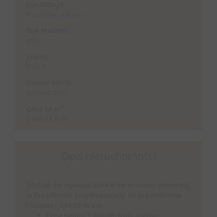
Lokalizacja:
Pruszków , Lipowa
Rok budowy:
2021
Piętro:
0 na 5
Numer oferty:
34964470593
2
Cena za m
:
2 849,25 PLN
Opis nieruchomości
Oferuję do wynajęcia lokal do w nowej inwestycji
w Pruszkowie przystosowany do prowadzenia
Fitnesss - 534,02 m.kw.
Cena najmu 5 000,00zł/m2 (netto)