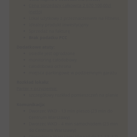
Cena sprzedaży całkowita 2 670 100,00zl
(netto)
Lokal użytkowy z przeznaczeniem na Fitness.
Idealny produkt inwestycyjny.
Sprzedaż na fakturę
Brak podatku PCC
Dodatkowe atuty:
osiedle jest ogrodzone
monitoring całodobowy
całodobowa ochrona
miejsca parkingowe w podziemnym garażu
Rozkład lokalu:
Parter + przyziemie:
szczegółowy rozkład pomieszczeń na planie
Komunikacja:
Dworzec WKD - 13 min pieszo (23 min do
Centrum Warszawy)
Dworzec WKD - 4 min samochodem (23 min
do Centrum Warszawy)
Obwodnica Warszawy (dojazd do S2, S8, S7) -