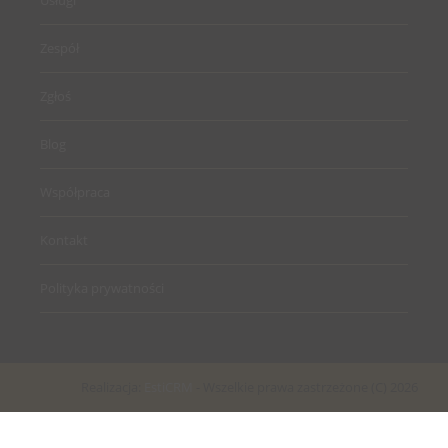
Usługi
Zespół
Zgłoś
Blog
Współpraca
Kontakt
Polityka prywatności
Realizacja:
EstiCRM
- Wszelkie prawa zastrzeżone (C) 2026