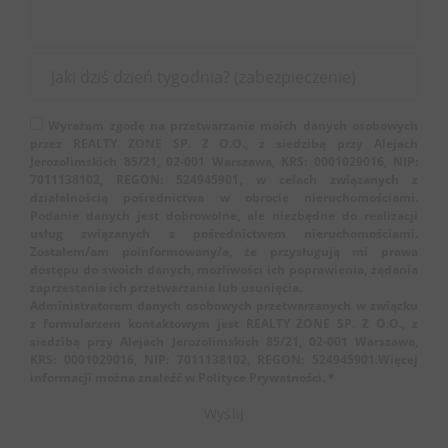
Wyrażam zgodę na przetwarzanie moich danych osobowych
przez REALTY ZONE SP. Z O.O., z siedzibą przy Alejach
Jerozolimskich 85/21, 02-001 Warszawa, KRS: 0001029016, NIP:
7011138102, REGON: 524945901, w celach związanych z
działalnością pośrednictwa w obrocie nieruchomościami.
Podanie danych jest dobrowolne, ale niezbędne do realizacji
usług związanych z pośrednictwem nieruchomościami.
Zostałem/am poinformowany/a, że przysługują mi prawa
dostępu do swoich danych, możliwości ich poprawienia, żądania
zaprzestania ich przetwarzania lub usunięcia.
Administratorem danych osobowych przetwarzanych w związku
z formularzem kontaktowym jest REALTY ZONE SP. Z O.O., z
siedzibą przy Alejach Jerozolimskich 85/21, 02-001 Warszawa,
KRS: 0001029016, NIP: 7011138102, REGON: 524945901.Więcej
informacji można znaleźć w Polityce Prywatności. *