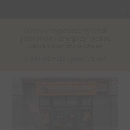
Gotowy wyposażony lokal
gastronomiczny przy Metrze
Lokal gastronomiczny na wynajem
2
7 241,00 PLN ,
pow.
72 m