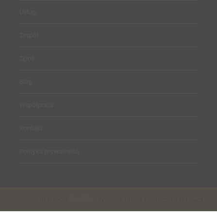
Usługi
Zespół
Zgłoś
Blog
Współpraca
Kontakt
Polityka prywatności
Realizacja:
EstiCRM
- Wszelkie prawa zastrzeżone (C) 2026