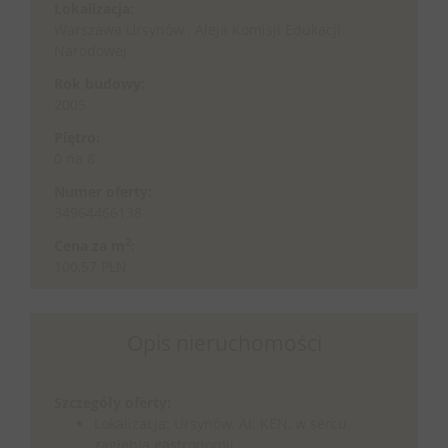
Lokalizacja:
Warszawa Ursynów , Aleja Komisji Edukacji
Narodowej
Rok budowy:
2005
Piętro:
0 na 8
Numer oferty:
34964466138
2
Cena za m
:
100,57 PLN
Opis nieruchomości
Szczegóły oferty:
Lokalizacja: Ursynów, Al. KEN, w sercu
zagłębia gastronomii,