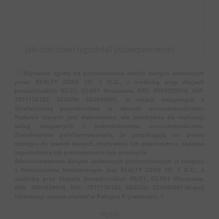
Wyrażam zgodę na przetwarzanie moich danych osobowych
przez REALTY ZONE SP. Z O.O., z siedzibą przy Alejach
Jerozolimskich 85/21, 02-001 Warszawa, KRS: 0001029016, NIP:
7011138102, REGON: 524945901, w celach związanych z
działalnością pośrednictwa w obrocie nieruchomościami.
Podanie danych jest dobrowolne, ale niezbędne do realizacji
usług związanych z pośrednictwem nieruchomościami.
Zostałem/am poinformowany/a, że przysługują mi prawa
dostępu do swoich danych, możliwości ich poprawienia, żądania
zaprzestania ich przetwarzania lub usunięcia.
Administratorem danych osobowych przetwarzanych w związku
z formularzem kontaktowym jest REALTY ZONE SP. Z O.O., z
siedzibą przy Alejach Jerozolimskich 85/21, 02-001 Warszawa,
KRS: 0001029016, NIP: 7011138102, REGON: 524945901.Więcej
informacji można znaleźć w Polityce Prywatności. *