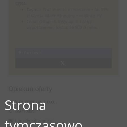
CENA:
Czynsz:
7241 zł netto miesięcznie + ok. 975
zł czynsz administracyjny + prąd wg. FV.
Cena odstąpienia wynajmu z całym
wyposażeniem lokalu: 59 900 zł netto,
Facebook
Opiekun oferty
Strona
REALTY ZONE SP. Z O.O.
789170056
tymczasowo
biuro@realtyzone.pl