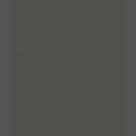
Powierzchnia: ok. 72 m²
Lokal po kapitalnym remoncie, oddany do
użytku w połowie 2023 roku,
Duże witryny, zapewniające dobrą
widoczność i dobrą jasność w lokalu,
Wyposażenie i cechy lokalu:
Otwarta kuchnia,
Sala: 3x stoły z 6-cioma ławami (drewniane z
jesionu), duże jasne witryny,
Zmywak: zmywarko-wyparzarka
gastronomiczna, zlew ze stali nierdzewnej,
szafa przelotowa ze stali nierdzewnej,
Toalety: dla gości i personelu,
Magazyn spożywczy-chłodniczy,
Dwa pomieszczenia techniczne,
Wyposażenie lokalu/sprzęt: piec do pizzy
dwukomorowy, ekspres kolbowy do kawy,
młynek do kawy, lodówka podblatowa,
zamrażarka podblatowa, 4x stoły ze stali