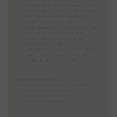
nierdzewnej, 4x stoły ze zlewami ze stali
nierdzewnej, 3x regały ze stali nierdzewnej,
mikrofalówka, opiekacz zamykany, grill
kontaktowy, kuchnia indukcyjna
dwupalnikowa, frytownica 2x 3.5L, mikser
spiralny 30L, 3x lodówki pionowe,
zamrażarka pionowa, zamrażarka
skrzyniowa, szafka bhp,
Wyposażenie dodatkowe: talerze, szklanki,
kubki, sztućce, screeny do pizzy, noże
kuchenne, miski, garnki, blaszki.
Dodatkowe informacje:
Lokal w pełni wyposażony z odbiorem
sanepidu oraz książkę HACCP,
Wejście główne od ulicy,
Założenie lokalu pizzeria.