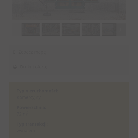
1
/
31
Zobacz mapę
Drukuj ofertę
Typ nieruchomości:
Komercyjny
Powierzchnia:
2
72 m
Typ transakcji:
wynajem