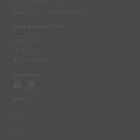
REALTY ZONE SP. Z O.O.
Aleje Jerozolimskie 85/21, 02-001 Warszawa
DANE KONTAKTOWE
+48 789 170 056
+48 787 011 082
biuro@realtyzone.pl
Znajdź nas na:
MENU
O nas
Oferty