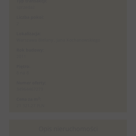
Typ transakcji:
sprzedaż
Liczba pokoi:
2
Lokalizacja:
Warszawa Bielany , Jana Kochanowskiego
Rok budowy:
2011
Piętro:
8 na 8
Numer oferty:
34964467273
2
Cena za m
:
21 321,27 PLN
Opis nieruchomości