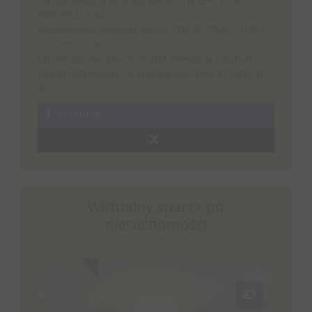
nieodnawialną energię pierwotną (EP): 81.63
kWh/(m2 · rok).
Jednostkowa wielkość emisji CO2 (E CO2): 0.029 t
CO2/(m2 · rok).
Udział odnawialnych źródeł energii w rocznym
zapotrzebowaniu na energię końcową (U OZE): 0
%.
Facebook
Wirtualny spacer po
nieruchomości