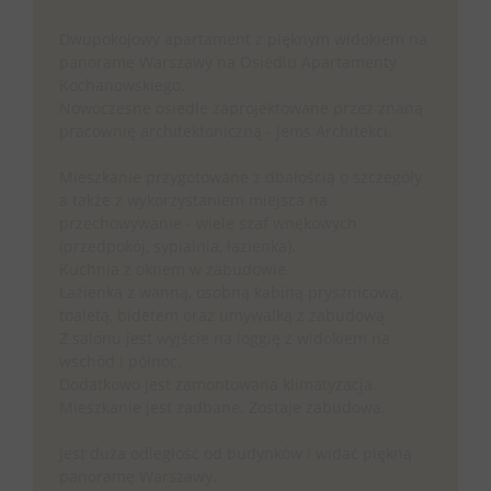
Dwupokojowy apartament z pięknym widokiem na
panoramę Warszawy na Osiedlu Apartamenty
Kochanowskiego.
Nowoczesne osiedle zaprojektowane przez znaną
pracownię architektoniczną - Jems Architekci.
Mieszkanie przygotowane z dbałością o szczegóły
a także z wykorzystaniem miejsca na
przechowywanie - wiele szaf wnękowych
(przedpokój, sypialnia, łazienka).
Kuchnia z oknem w zabudowie.
Łazienka z wanną, osobną kabiną prysznicową,
toaletą, bidetem oraz umywalką z zabudową.
Z salonu jest wyjście na loggię z widokiem na
wschód i północ.
Dodatkowo jest zamontowana klimatyzacja.
Mieszkanie jest zadbane. Zostaje zabudowa.
Jest duża odległość od budynków i widać piękną
panoramę Warszawy.