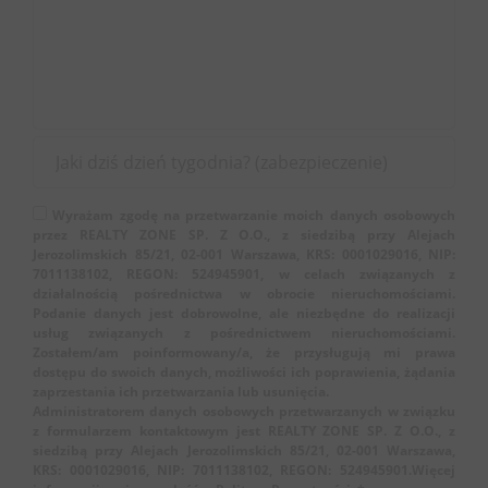
Wyrażam zgodę na przetwarzanie moich danych osobowych
przez REALTY ZONE SP. Z O.O., z siedzibą przy Alejach
Jerozolimskich 85/21, 02-001 Warszawa, KRS: 0001029016, NIP:
7011138102, REGON: 524945901, w celach związanych z
działalnością pośrednictwa w obrocie nieruchomościami.
Podanie danych jest dobrowolne, ale niezbędne do realizacji
usług związanych z pośrednictwem nieruchomościami.
Zostałem/am poinformowany/a, że przysługują mi prawa
dostępu do swoich danych, możliwości ich poprawienia, żądania
zaprzestania ich przetwarzania lub usunięcia.
Administratorem danych osobowych przetwarzanych w związku
z formularzem kontaktowym jest REALTY ZONE SP. Z O.O., z
siedzibą przy Alejach Jerozolimskich 85/21, 02-001 Warszawa,
KRS: 0001029016, NIP: 7011138102, REGON: 524945901.Więcej