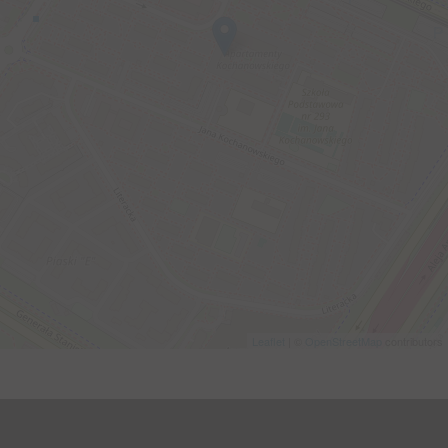
Leaflet
| ©
OpenStreetMap
contributors