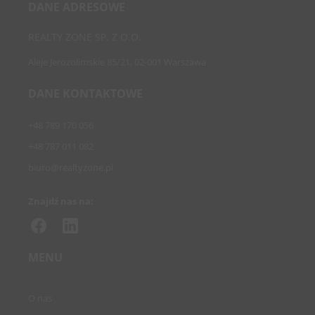
DANE ADRESOWE
REALTY ZONE SP. Z O.O.
Aleje Jerozolimskie 85/21, 02-001 Warszawa
DANE KONTAKTOWE
+48 789 170 056
+48 787 011 082
biuro@realtyzone.pl
Znajdź nas na:
MENU
O nas