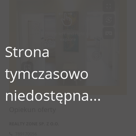
Strona
tymczasowo
niedostępna...
Opiekun oferty
REALTY ZONE SP. Z O.O.
789170056